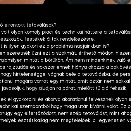
lő elrontott tetoválások?
t olyan komoly piaci és technikai háttere a tetoválásn
szközök, festékek álltak rendelkezésre.
 is ilyen gyakori ez a probléma napjainkban is?
 szeretnék űzni ezt a szakmát, érthető módon, hisze
valamilyen mintát a bőrükön. Ám nem mindenkinek való e
tos rajztudás és sokszor ennek hiánya okozza a baklövé
 nagy hirtelenséggel vágnak bele a tetoválásba, de persz
atlanul magára varrat egy mintát, amit aztán nem sokkal
javasoljuk, hogy aludjon rá párat, mielőtt tű alá fekszik.
k el gyakorolni és akarva akaratlanul felvesznek olyan 
 technikai szempontból hagy maga után kívánni valót. Ez 
núgy egy elfertőződött, nem szép tetoválást, mint ah
 melyek esztétikailag nem megfelelőek, pl. egyenetlen vo