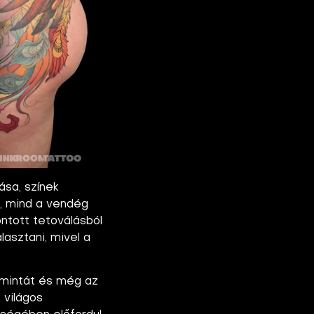
ása, színek
ó, mind a vendég
ntott tetoválásból
lasztani, mivel a
t mintát és még az
 világos