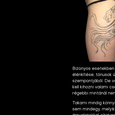
Bizonyos esetekben el
élénkítése, tónusok 
szempontjából. De va
kell kihozni valami c
régebbi mintánál nem
Takarni mindig könny
sem mindegy, melyik 