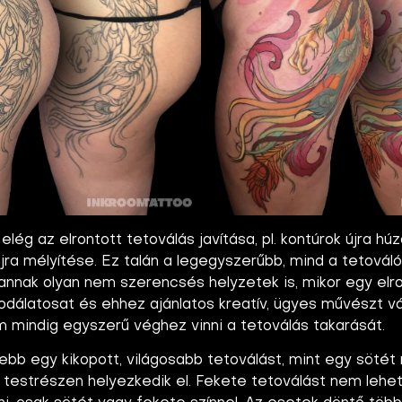
ég az elrontott tetoválás javítása, pl. kontúrok újra húz
újra mélyítése. Ez talán a legegyszerűbb, mind a tetovál
nnak olyan nem szerencsés helyzetek is, mikor egy elro
sodálatosat és ehhez ajánlatos kreatív, ügyes művészt vá
 mindig egyszerű véghez vinni a tetoválás takarását.
ebb egy kikopott, világosabb tetoválást, mint egy söté
testrészen helyezkedik el. Fekete tetoválást nem lehet