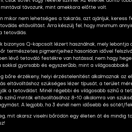
rni, csak sötét vagy fekete színnel. Az esetek döntő töb
mintával távozunk, mint amekkora előtte volt.
mikor nem lehetséges a takarás, azt ajánljuk, keress fe
oválás eltávolítást. Arra készülj fel, hogy minimum anny
 tetoválás.
 bizonyos Q-kapcsolt lézert használnak, mely lebontja 
bőr természetes pigmentjeihez hasonlóan idővel felszívód
rben lévő tetováló festékre van hatással, nem hagy hege
 sokkal gyorsabb és egyszerűbb, mint a világosabbaké.
bőre érzékeny, helyi érzéstelenítést alkalmaznak az el
álás eltávolításhoz szükséges lézer típusát, a terület mé
tják a tetoválást. Minél régebbi és világosabb színű a te
bb színű minták eltávolításához 8-10 alkalomra van szüks
egymást. A legjobb, ha 3 évnél nem idősebb és sötét/fe
eg, mit akarsz viselni bőrödön egy életen át és mindig t
sz!