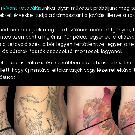
ni kívánt tetoválás
unkkal olyan művészt próbáljunk meg tal
kkel, érvekkel tudja alátámasztani a javítás, illetve a ta
d, ne próbáljunk meg a tetováláson spórolni! Igényes, t
ontos szempont a higiénia! Pár példa: legyenek lefóliázva 
 a tetováló szék, a bőr legyen fertőtlenítve, legyen a te
k és bútorok festék cseppektől mentesek legyenek.
l a test is változik és a korábban esztétikus tetoválás 
tt, hogy új mintával eltakartatják vagy lézerrel eltávolí
lásukat.