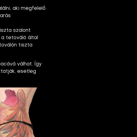
álni, aki megfelelő
karás
iszta szalont
a tetováló által
toválón tiszta
pacává válhat. Így
ttatják, esetleg