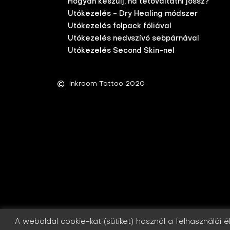
Hogyan készülj, ha tetováltatni jössz?
Utókezelés - Dry Healing módszer
Utókezelés folpack fóliával
Utókezelés nedvszívó sebpárnával
Utókezelés Second Skin-nel
Inkroom Tattoo 2020
A weboldal cookie-kat (sütiket) használ a felhasználói 