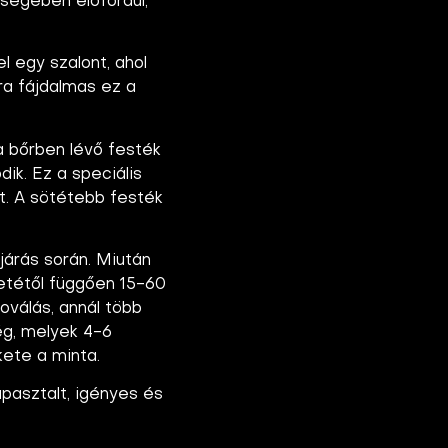
bségében előfordul,
l egy szalont, ahol
ira fájdalmas ez a
a bőrben lévő festék
ik. Ez a speciális
t. A sötétebb festék
járás során. Miután
retétől függően 15-60
toválás, annál több
ég, melyek 4-6
kete a minta.
apasztalt, igényes és