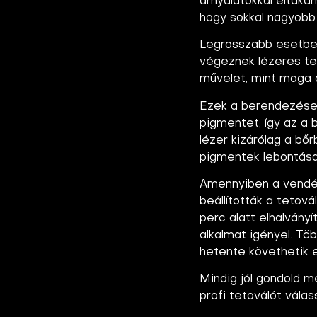
árnyalatokkal eltaka
hogy sokkal nagyobb 
Legrosszabb esetben 
végeznek lézeres tet
művelet, mint maga a
Ezek a berendezések
pigmentet, így az a 
lézer kizárólag a bő
pigmentek lebontása
Amennyiben a vendég 
beállították a tetov
perc alatt elhalványí
alkalmat igényel. Tö
hetente követhetik 
Mindig jól gondold m
profi tetoválót válas