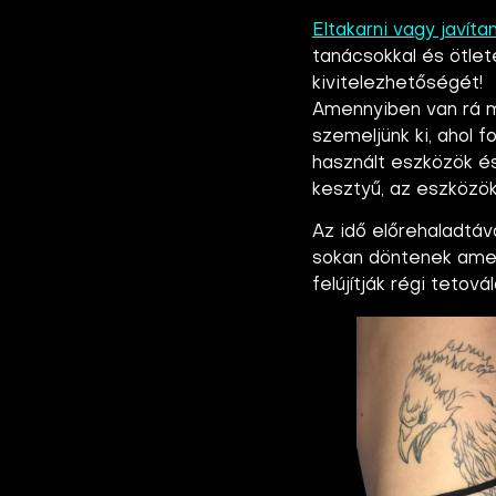
Eltakarni vagy javíta
tanácsokkal és ötlete
kivitelezhetőségét!
Amennyiben van rá mó
szemeljünk ki, ahol f
használt eszközök és
kesztyű, az eszközö
Az idő előrehaladtáva
sokan döntenek amelle
felújítják régi tetová