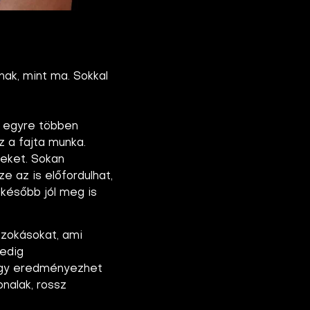
ak, mint ma. Sokkal
n egyre többen
z a fajta munka.
seket. Sokan
e az is előfordulhat,
 később jól meg is
szokásokat, ami
pedig
ogy eredményezhet
nalak, rossz