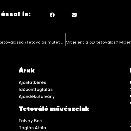
ssal is:
Hegek eltüntetése tetoválással/Tetoválás műtét után?!
Árak
Ajánlatkérés
Időpontfoglalás
Ajándékutalvány
Tetováló művészeink
Falvay Bori
Téglás Attila