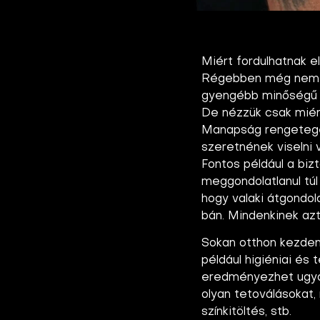
Miért fordulhatnak e
Régebben még nem vol
gyengébb minőségű e
De nézzük csak miért
Manapság rengetegen
szeretnének viselni 
Fontos például a biz
meggondolatlanul túl
hogy valaki átgondol
bán. Mindenkinek azt 
Sokan otthon kezdene
például higiéniai és
eredményezhet ugya
olyan tetoválásokat,
színkitöltés, stb.