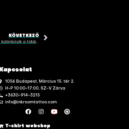
KÖVETKEZŐ
Mit jelent a 3D tetoválás? Miben különbözik a többi stílustól?
Kapcsolat
1056 Budapest, Március 15. tér 2.
H-P 10:00-17:00, SZ-V Zárva
+3630-914-3215
info@inkroomtattoo.com
T-shirt webshop