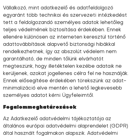
Vállalkozó, mint adatkezelő és adatfeldolgozó
egyaránt több technikai és szervezeti intézkedést
tett a feldolgozandó személyes adatok lehetőleg
teljes védelmének biztosítása érdekében. Ennek
ellenére különösen az interneten keresztül történő
adattovábbítások alapvető biztonsági hibákkal
rendelkezhetnek, így az abszolút védelem nem
garantálható, de minden tőlünk elvárhatót
megteszünk, hogy illetéktelen kezébe adataik ne
kerüljenek, azokat jogellenes célra fel ne használják.
Ennek elősegítése érdekében törekszünk az adat-
minimalizáció elve mentén a lehető legkevesebb
személyes adatot kérni Ügyfeleimtől.
Fogalommeghatározások
Az Adatkezelő adatvédelmi tájékoztatója az
általános európai adatvédelmi alaprendelet (GDPR)
által használt fogalmakon alapszik. Adatvédelmi