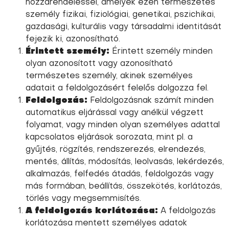
hozzárendeléssel, amelyek ezen természetes
személy fizikai, fiziológiai, genetikai, pszichikai,
gazdasági, kulturális vagy társadalmi identitását
fejezik ki, azonosítható.
Érintett személy:
Érintett személy minden
olyan azonosított vagy azonosítható
természetes személy, akinek személyes
adatait a feldolgozásért felelős dolgozza fel.
Feldolgozás:
Feldolgozásnak számít minden
automatikus eljárással vagy anélkül végzett
folyamat, vagy minden olyan személyes adattal
kapcsolatos eljárások sorozata, mint pl. a
gyűjtés, rögzítés, rendszerezés, elrendezés,
mentés, állítás, módosítás, leolvasás, lekérdezés,
alkalmazás, felfedés átadás, feldolgozás vagy
más formában, beállítás, összekötés, korlátozás,
törlés vagy megsemmisítés.
A feldolgozás korlátozása:
A feldolgozás
korlátozása mentett személyes adatok