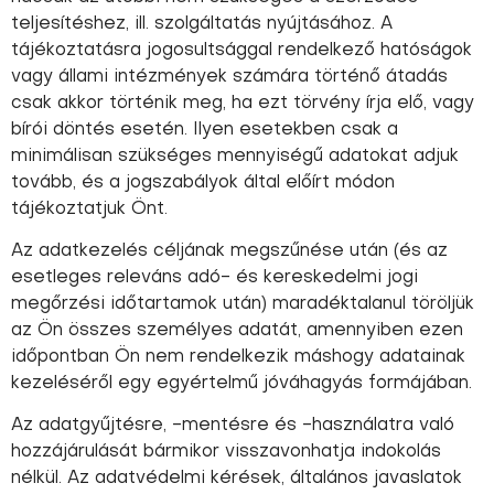
teljesítéshez, ill. szolgáltatás nyújtásához. A
tájékoztatásra jogosultsággal rendelkező hatóságok
vagy állami intézmények számára történő átadás
csak akkor történik meg, ha ezt törvény írja elő, vagy
bírói döntés esetén. Ilyen esetekben csak a
minimálisan szükséges mennyiségű adatokat adjuk
tovább, és a jogszabályok által előírt módon
tájékoztatjuk Önt.
Az adatkezelés céljának megszűnése után (és az
esetleges releváns adó- és kereskedelmi jogi
megőrzési időtartamok után) maradéktalanul töröljük
az Ön összes személyes adatát, amennyiben ezen
időpontban Ön nem rendelkezik máshogy adatainak
kezeléséről egy egyértelmű jóváhagyás formájában.
Az adatgyűjtésre, -mentésre és -használatra való
hozzájárulását bármikor visszavonhatja indokolás
nélkül. Az adatvédelmi kérések, általános javaslatok