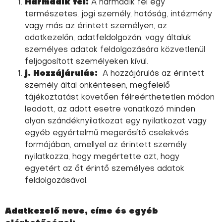
Harmadik fél:
A harmadik fél egy
természetes, jogi személy, hatóság, intézmény
vagy más az érintett személyen, az
adatkezelőn, adatfeldolgozón, vagy általuk
személyes adatok feldolgozására közvetlenül
feljogosított személyeken kívül.
j. Hozzájárulás:
A hozzájárulás az érintett
személy által önkéntesen, megfelelő
tájékoztatást követően félreérthetetlen módon
leadott, az adott esetre vonatkozó minden
olyan szándéknyilatkozat egy nyilatkozat vagy
egyéb egyértelmű megerősítő cselekvés
formájában, amellyel az érintett személy
nyilatkozza, hogy megértette azt, hogy
egyetért az őt érintő személyes adatok
feldolgozásával.
Adatkezelő neve, címe és egyéb