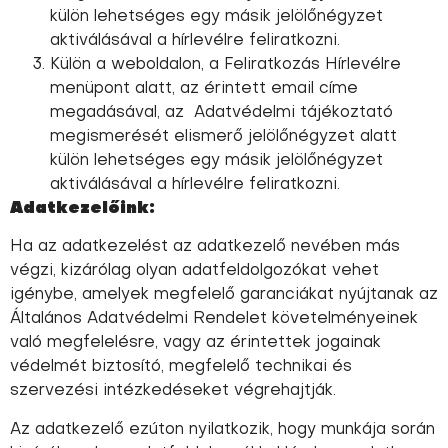
külön lehetséges egy másik jelölőnégyzet
aktiválásával a hírlevélre feliratkozni.
Külön a weboldalon, a Feliratkozás Hírlevélre
menüpont alatt, az érintett email címe
megadásával, az
Adatvédelmi tájékoztató
megismerését elismerő jelölőnégyzet alatt
külön lehetséges egy másik jelölőnégyzet
aktiválásával a hírlevélre feliratkozni.
Adatkezelőink:
Ha az adatkezelést az adatkezelő nevében más
végzi, kizárólag olyan adatfeldolgozókat vehet
igénybe, amelyek megfelelő garanciákat nyújtanak az
Általános Adatvédelmi Rendelet követelményeinek
való megfelelésre, vagy az érintettek jogainak
védelmét biztosító, megfelelő technikai és
szervezési intézkedéseket végrehajtják.
Az adatkezelő ezúton nyilatkozik, hogy munkája során