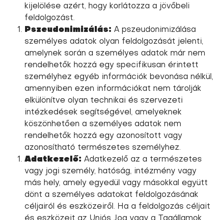
kijelölése azért, hogy korlátozza a jövőbeli
feldolgozást.
Pszeudonimizálás:
A pszeudonimizálása
személyes adatok olyan feldolgozását jelenti,
amelynek során a személyes adatok már nem
rendelhetők hozzá egy specifikusan érintett
személyhez egyéb információk bevonása nélkül,
amennyiben ezen információkat nem tárolják
elkülönítve olyan technikai és szervezeti
intézkedések segítségével, amelyeknek
köszönhetően a személyes adatok nem
rendelhetők hozzá egy azonosított vagy
azonosítható természetes személyhez.
Adatkezelő:
Adatkezelő az a természetes
vagy jogi személy, hatóság, intézmény vagy
más hely, amely egyedül vagy másokkal együtt
dönt a személyes adatokat feldolgozásának
céljairól és eszközeiről. Ha a feldolgozás céljait
és eszközeit az Uniós Jog vagy a Tagállamok