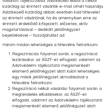
vásárlóit tájékoztassa. Adatkezelő ebből a célból
kizárólag az érintett vásárlók e-mail címét használja.
Adatkezelő kizárólag abban esetben küld hírlevelet
az érintett vásárlónak, ha és amennyiben erre az
érintett érdeklődő kifejezett, előzetes, aktív
magatartásával – dedikált jelölőnégyzet
bejelölésével – hozzájárulást ad.
Három módon lehetséges a hírlevélre feliratkozni:
Regisztrációs folyamat során, a regisztráció
lezárásakor, az ÁSZF-et elfogadó, valamint az
Adatvédelmi tájékoztató megismerését
elismerő jelölőnégyzet alatt külön lehetséges
egy másik jelölőnégyzet aktiválásával a
hírlevélre feliratkozni.
Regisztráció nélküli vásárlási folyamat során, a
megrendelés elküldésekor, az ÁSZF-et
elfogadó, valamint az Adatvédelmi tájékoztató
megismerését elismerő jelölőnégyzet alatt