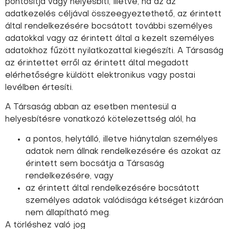
pontosítja vagy helyesbíti, illetve, ha az az
adatkezelés céljával összeegyeztethető, az érintett
által rendelkezésére bocsátott további személyes
adatokkal vagy az érintett által a kezelt személyes
adatokhoz fűzött nyilatkozattal kiegészíti. A Társaság
az érintettet erről az érintett által megadott
elérhetőségre küldött elektronikus vagy postai
levélben értesíti.
A Társaság abban az esetben mentesül a
helyesbítésre vonatkozó kötelezettség alól, ha
a pontos, helytálló, illetve hiánytalan személyes
adatok nem állnak rendelkezésére és azokat az
érintett sem bocsátja a Társaság
rendelkezésére, vagy
az érintett által rendelkezésére bocsátott
személyes adatok valódisága kétséget kizáróan
nem állapítható meg.
A törléshez való jog