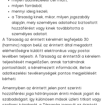
milyen adatkezelési cél miatt,
milyen forrásból,
mennyi ideig kezeli,
a Társaság kinek, mikor, milyen jogszabály
alapján, mely személyes adataihoz biztosított
hozzáférést vagy kinek továbbította a
személyes adatait.
A Társaság az érintett kérelmét legfeljebb 30
(harminc) napon belül, az érintett által megadott
elérhetőségre küldött elektronikus vagy postai
levélben teljesíti. A Társaság az érintettől a kérelem
teljesítését megelőzően, annak tartalmának
pontosítását, a kérelmezett információk, illetve
adatkezelési tevékenységek pontos megjelölését
kérheti.
Amennyiben az érintett jelen pont szerinti
hozzáférési joga hátrányosan érinti mások jogait és
szabadságait, így különösen mások üzleti titkait vagy