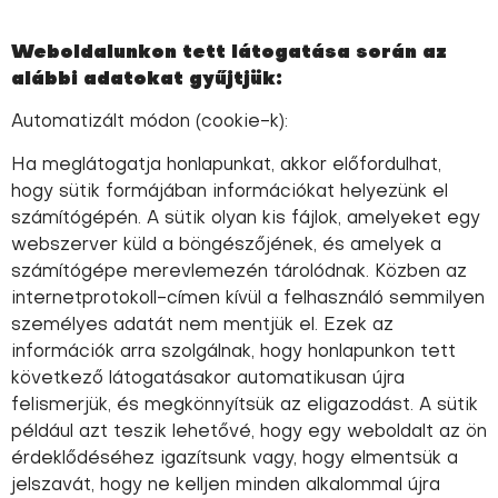
Weboldalunkon tett látogatása során az
alábbi adatokat gyűjtjük:
Automatizált módon (cookie-k):
Ha meglátogatja honlapunkat, akkor előfordulhat,
hogy sütik formájában információkat helyezünk el
számítógépén. A sütik olyan kis fájlok, amelyeket egy
webszerver küld a böngészőjének, és amelyek a
számítógépe merevlemezén tárolódnak. Közben az
internetprotokoll-címen kívül a felhasználó semmilyen
személyes adatát nem mentjük el. Ezek az
információk arra szolgálnak, hogy honlapunkon tett
következő látogatásakor automatikusan újra
felismerjük, és megkönnyítsük az eligazodást. A sütik
például azt teszik lehetővé, hogy egy weboldalt az ön
érdeklődéséhez igazítsunk vagy, hogy elmentsük a
jelszavát, hogy ne kelljen minden alkalommal újra