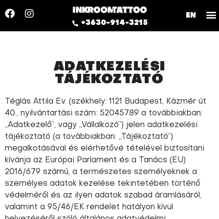
EN
+3630-914-3215
ADATKEZELÉSI
TÁJÉKOZTATÓ
Téglás Attila Ev. (székhely: 1121 Budapest, Kázmér út
40., nyilvántartási szám: 52045789 a továbbiakban:
„Adatkezelő”, vagy „Vállalkozó”) jelen adatkezelési
tájékoztató (a továbbiakban: „Tájékoztató”)
megalkotásával és elérhetővé tételével biztosítani
kívánja az Európai Parlament és a Tanács (EU)
2016/679 számú, a természetes személyeknek a
személyes adatok kezelése tekintetében történő
védelméről és az ilyen adatok szabad áramlásáról,
valamint a 95/46/EK rendelet hatályon kívül