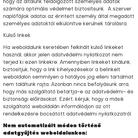
hogy az általunk feldolgozott személyes adatok
számára optimális védelmet biztosítsunk. A szerver
naplófájlok adatai az érintett személy által megadott
személyes adatoktól elkülönítve kerülnek tárolásra.
Külső linkek
Ha weboldalunk keretében felkínált külső linkeket
használ, akkor jelen adatvédelmi nyilatkozat nem
terjed ki ezen linkekre. Amennyiben linkeket kínálunk,
biztosítjuk, hogy a link kihelyezésekor a belinkelt
weboldalon semmilyen a hatályos jog elleni tartalmat
nem találtunk rajta. Azonban nincs befolyásunk arra,
hogy más szolgáltató betartja-e az adatvédelmi- és
biztonsági előírásokat. Ezért, kérjük, hogy a másik
szolgáltató weboldalán informálódjon az ott
rendelkezésre bocsátott adatvédelmi nyilatkozatról.
Nem automatizált módon történő
adatgyűjtés weboldalunkon: