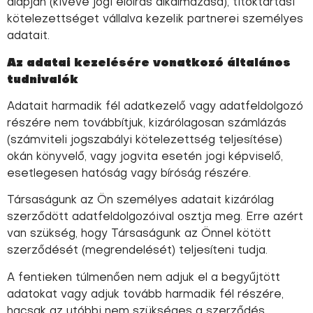
alapján (kivéve jogi előírás alkalmazása), titoktartási
kötelezettséget vállalva kezelik partnerei személyes
adatait.
Az adatai kezelésére vonatkozó általános
tudnivalók
Adatait harmadik fél adatkezelő vagy adatfeldolgozó
részére nem továbbítjuk, kizárólagosan számlázás
(számviteli jogszabályi kötelezettség teljesítése)
okán könyvelő, vagy jogvita esetén jogi képviselő,
esetlegesen hatóság vagy bíróság részére.
Társaságunk az Ön személyes adatait kizárólag
szerződött adatfeldolgozóival osztja meg. Erre azért
van szükség, hogy Társaságunk az Önnel kötött
szerződését (megrendelését) teljesíteni tudja.
A fentieken túlmenően nem adjuk el a begyűjtött
adatokat vagy adjuk tovább harmadik fél részére,
hacsak az utóbbi nem szükséges a szerződés