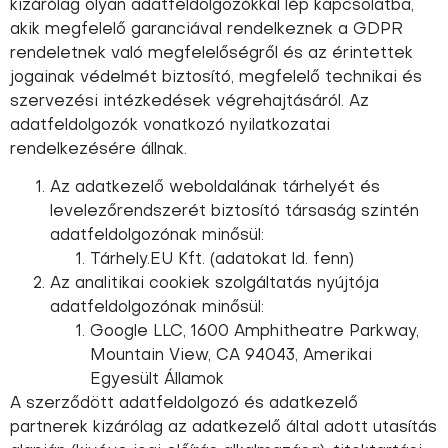
kizárólag olyan adatfeldolgozókkal lép kapcsolatba,
akik megfelelő garanciával rendelkeznek a GDPR
rendeletnek való megfelelőségről és az érintettek
jogainak védelmét biztosító, megfelelő technikai és
szervezési intézkedések végrehajtásáról. Az
adatfeldolgozók vonatkozó nyilatkozatai
rendelkezésére állnak.
Az adatkezelő weboldalának tárhelyét és
levelezőrendszerét biztosító társaság szintén
adatfeldolgozónak minősül:
Tárhely.EU Kft. (adatokat ld. fenn)
Az analitikai cookiek szolgáltatás nyújtója
adatfeldolgozónak minősül:
Google LLC, 1600 Amphitheatre Parkway,
Mountain View, CA 94043, Amerikai
Egyesült Államok
A szerződött adatfeldolgozó és adatkezelő
partnerek kizárólag az adatkezelő által adott utasítás