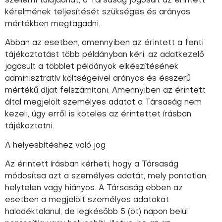
szellemi tulajdonát, a Társaság jogosult az érintett
kérelmének teljesítését szükséges és arányos
mértékben megtagadni.
Abban az esetben, amennyiben az érintett a fenti
tájékoztatást több példányban kéri, az adatkezelő
jogosult a többlet példányok elkészítésének
adminisztratív költségeivel arányos és ésszerű
mértékű díjat felszámítani. Amennyiben az érintett
által megjelölt személyes adatot a Társaság nem
kezeli, úgy erről is köteles az érintettet írásban
tájékoztatni.
A helyesbítéshez való jog
Az érintett írásban kérheti, hogy a Társaság
módosítsa azt a személyes adatát, mely pontatlan,
helytelen vagy hiányos. A Társaság ebben az
esetben a megjelölt személyes adatokat
haladéktalanul, de legkésőbb 5 (öt) napon belül