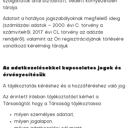
szolgáltatók által biztosított, védett környezetben
tárolja.
Adatait a hatályos jogszabályoknak megfelelő ideig
(számlázási adatok – 2000. évi C. törvény a
számvitelről, 2017. évi CL törvény az adózás
rendjéről), valamint az Ön regisztrációjának törlésére
vonatkozó kérelméig tároljuk.
Az adatkezelésekkel kapcsolatos jogok és
érvényesítésük
A tájékoztatás kéréshez és a hozzáféréshez való jog
Az érintett írásban tájékoztatást kérhet a
Társaságtól, hogy a Társaság tájékoztassa:
milyen személyes adatait,
milyen jogalapon,