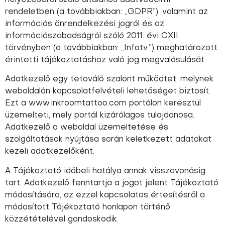
helyezéséről szóló általános adatvédelmi
rendeletben (a továbbiakban: „GDPR”), valamint az
információs önrendelkezési jogról és az
információszabadságról szóló 2011. évi CXII.
törvényben (a továbbiakban: „Infotv.”) meghatározott
érintetti tájékoztatáshoz való jog megvalósulását.
Adatkezelő egy tetováló szalont működtet, melynek
weboldalán kapcsolatfelvételi lehetőséget biztosít.
Ezt a www.inkroomtattoo.com portálon keresztül
üzemelteti, mely portál kizárólagos tulajdonosa.
Adatkezelő a weboldal üzemeltetése és
szolgáltatások nyújtása során keletkezett adatokat
kezeli adatkezelőként.
A Tájékoztató időbeli hatálya annak visszavonásig
tart. Adatkezelő fenntartja a jogot jelent Tájékoztató
módosítására, az ezzel kapcsolatos értesítésről a
módosított Tájékoztató honlapon történő
közzétételével gondoskodik.