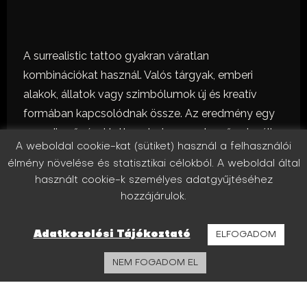
A surrealistic tattoo gyakran váratlan
kombinációkat használ. Valós tárgyak, emberi
alakok, állatok vagy szimbólumok új és kreatív
formában kapcsolódnak össze. Az eredmény egy
egyedi, művészi tattoo design, amely erős vizuális
A weboldal cookie-kat (sütiket) használ a felhasználói
hatást kelt.
élmény növelése és statisztikai célokból. A weboldal által
Az InkRoom Tattoo stúdióban a surrealistic tattoo
használt cookie-k személyes adatgyűjtéséhez
projektek minden esetben egyedi tervezéssel
hozzájárulok.
készülnek. A célunk az, hogy a design kreatív,
részletgazdag és harmonikus kompozíciót
Adatkezelési Tájékoztató
ELFOGADOM
alkosson.
NEM FOGADOM EL
A tattoo steril környezetben készül, professzionális
felszereléssel és kiváló minőségű pigmentekkel.