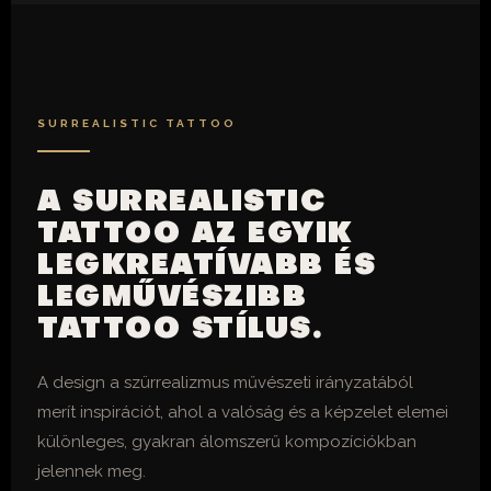
SURREALISTIC TATTOO
A SURREALISTIC
TATTOO AZ EGYIK
LEGKREATÍVABB ÉS
LEGMŰVÉSZIBB
TATTOO STÍLUS.
A design a szürrealizmus művészeti irányzatából
merít inspirációt, ahol a valóság és a képzelet elemei
különleges, gyakran álomszerű kompozíciókban
jelennek meg.