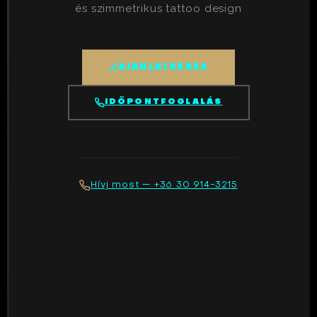
és szimmetrikus tattoo design
AJÁNLATKÉRÉS
IDŐPONTFOGLALÁS
Hívj most — +36 30 914-3215