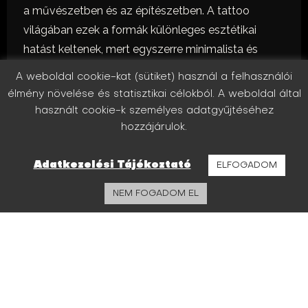
a művészetben és az építészetben. A tattoo
világában ezek a formák különleges esztétikai
hatást keltenek, mert egyszerre minimalista és
részletgazdag designok készülhetnek belőlük.
A weboldal cookie-kat (sütiket) használ a felhasználói
Az InkRoom Tattoo stúdióban a geometric tattoo
élmény növelése és statisztikai célokból. A weboldal által
projektek minden esetben egyedi tervezéssel
használt cookie-k személyes adatgyűjtéséhez
készülnek. A célunk az, hogy a design precíz,
hozzájárulok.
harmonikus és hosszú távon is esztétikus legyen.
A tattoo steril környezetben készül, professzionális
Adatkezelési Tájékoztató
ELFOGADOM
felszereléssel és kiváló minőségű pigmentekkel.
NEM FOGADOM EL
MI AZ A GEOMETRIC
TATTOO?