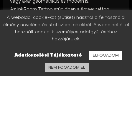
vagy akár geometrikus és modern is.
Az InkRoom Tattoo stúdióban a flower tattoo
designok minden esetben egyedi tervezéssel
A weboldal cookie-kat (sütiket) használ a felhasználói
élmény növelése és statisztikai célokból. A weboldal által
készülnek. A célunk az, hogy a választott virág
használt cookie-k személyes adatgyűjtéséhez
motívum harmonikusan illeszkedjen a test
hozzájárulok.
formájához, miközben megőrzi a természetes
eleganciáját.
Adatkezelési Tájékoztató
ELFOGADOM
A tattoo steril környezetben készül, professzionális
felszereléssel, és nagy hangsúlyt fektetünk a
NEM FOGADOM EL
részletek precíz kivitelezésére.
MI AZ A FLOWER
TATTOO?
A flower tattoo olyan tattoo design, amely virág