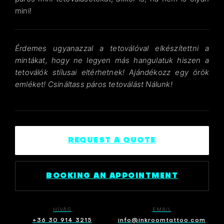
mini!
Érdemes ugyanazzal a tetoválóval elkészítettni a
mintákat, hogy ne legyen más hangulatuk hiszen a
tetoválók stílusai eltérhetnek! Ajándékozz egy örök
emléket! Csináltass páros tetoválást Nálunk!
REQUEST A QUOTE
BOOKING AN APPOINTMENT
HÍVÁS
EMAIL
+36 30 914 3215
info@inkroomtattoo.com