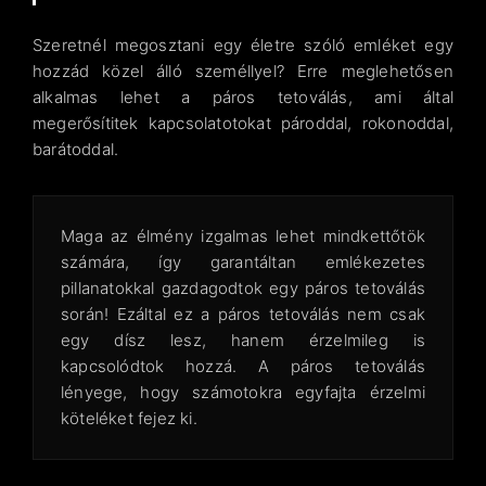
Szeretnél megosztani egy életre szóló emléket egy
hozzád közel álló személlyel? Erre meglehetősen
alkalmas lehet a páros tetoválás, ami által
megerősítitek kapcsolatotokat pároddal, rokonoddal,
barátoddal.
Maga az élmény izgalmas lehet mindkettőtök
számára, így garantáltan emlékezetes
pillanatokkal gazdagodtok egy páros tetoválás
során! Ezáltal ez a páros tetoválás nem csak
egy dísz lesz, hanem érzelmileg is
kapcsolódtok hozzá. A páros tetoválás
lényege, hogy számotokra egyfajta érzelmi
köteléket fejez ki.